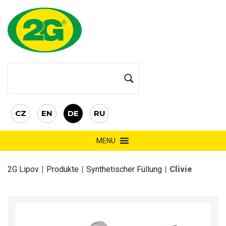
CZ
EN
DE
RU
MENU
2G Lipov
|
Produkte
|
Synthetischer Füllung
|
Clivie