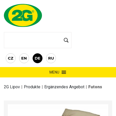
CZ
EN
DE
RU
MENU
2G Lipov
|
Produkte
|
Ergänzendes Angebot
|
Futons