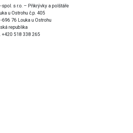
-spol. s r.o. – Přikrývky a polštáře
uka u Ostrohu č.p. 405
-696 76 Louka u Ostrohu
ská republika
l. +420 518 338 265