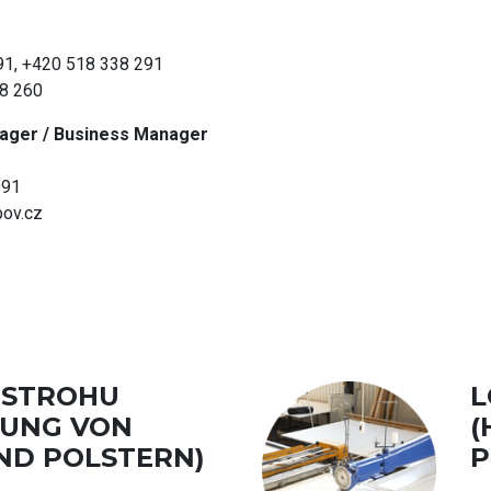
091, +420 518 338 291
38 260
ger / Business Manager
091
pov.cz
OSTROHU
L
LUNG VON
(
ND POLSTERN)
P