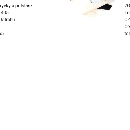
krývky a polštáře
2G
. 405
Lo
Ostrohu
CZ
Če
65
te