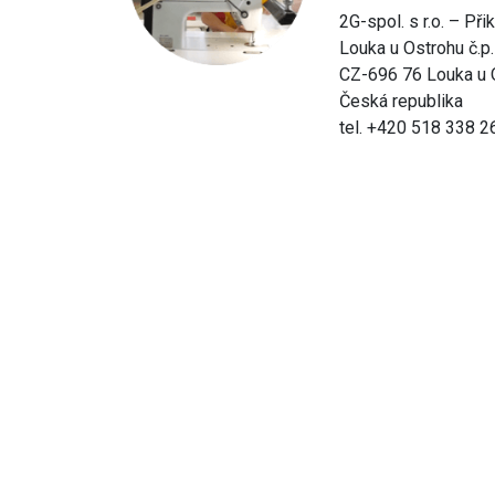
2G-spol. s r.o. – Při
Louka u Ostrohu č.p
CZ-696 76 Louka u 
Česká republika
tel. +420 518 338 2