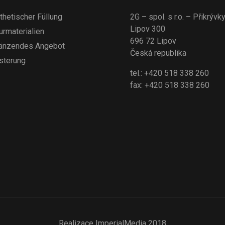
thetischer Füllung
2G – spol. s r.o. – Přikrývk
Lipov 300
urmaterialien
696 72 Lipov
änzendes Angebot
Česká republika
sterung
tel.: +420 518 338 260
fax: +420 518 338 260
Realizace
ImperialMedia
2018